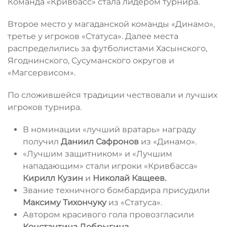
Команда «Кривбасс» стала лидером турнира.
Второе место у магаданской команды «Динамо»,
третье у игроков «Статуса». Далее места
распределились за футболистами Хасынского,
Ягоднинского, Сусуманского округов и
«Магсервисом».
По сложившейся традиции чествовали и лучших
игроков турнира.
В номинации «лучший вратарь» награду
получил
Даниил Сафронов
из «Динамо».
«Лучшим защитником» и «Лучшим
нападающим» стали игроки «Кривбасса»
Кирилл Кузин
и
Николай Кащеев.
Звание техничного бомбардира присудили
Максиму Тихончуку
из «Статуса».
Автором красивого гола провозгласили
Константина Добрыгина
.